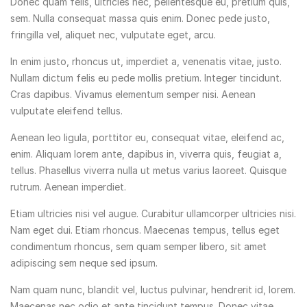
Donec quam felis, ultricies nec, pellentesque eu, pretium quis,
sem. Nulla consequat massa quis enim. Donec pede justo,
fringilla vel, aliquet nec, vulputate eget, arcu.
In enim justo, rhoncus ut, imperdiet a, venenatis vitae, justo.
Nullam dictum felis eu pede mollis pretium. Integer tincidunt.
Cras dapibus. Vivamus elementum semper nisi. Aenean
vulputate eleifend tellus.
Aenean leo ligula, porttitor eu, consequat vitae, eleifend ac,
enim. Aliquam lorem ante, dapibus in, viverra quis, feugiat a,
tellus. Phasellus viverra nulla ut metus varius laoreet. Quisque
rutrum. Aenean imperdiet.
Etiam ultricies nisi vel augue. Curabitur ullamcorper ultricies nisi.
Nam eget dui. Etiam rhoncus. Maecenas tempus, tellus eget
condimentum rhoncus, sem quam semper libero, sit amet
adipiscing sem neque sed ipsum.
Nam quam nunc, blandit vel, luctus pulvinar, hendrerit id, lorem.
Maecenas nec odio et ante tincidunt tempus. Donec vitae