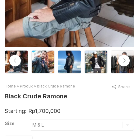
Home
»
Produk
»
black Crude Ramone
Share
Black Crude Ramone
Starting:
Rp
1,700,000
Size
black