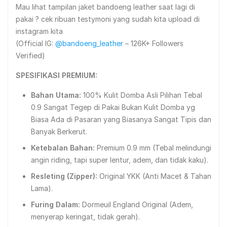
Mau lihat tampilan jaket bandoeng leather saat lagi di
pakai ? cek ribuan testymoni yang sudah kita upload di
instagram kita
(Official IG:
@bandoeng_leather
– 126K+ Followers
Verified)
SPESIFIKASI PREMIUM:
Bahan Utama:
100% Kulit Domba Asli Pilihan Tebal
0.9 Sangat Tegep di Pakai Bukan Kulit Domba yg
Biasa Ada di Pasaran yang Biasanya Sangat Tipis dan
Banyak Berkerut.
Ketebalan Bahan:
Premium 0.9 mm (Tebal melindungi
angin riding, tapi super lentur, adem, dan tidak kaku).
Resleting (Zipper):
Original YKK (Anti Macet & Tahan
Lama).
Furing Dalam:
Dormeuil England Original (Adem,
menyerap keringat, tidak gerah).