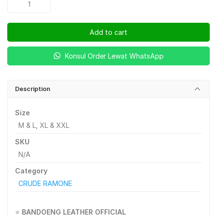
Crude
Ramone
Add to cart
quantity
Konsul Order Lewat WhatsApp
Description
Size
M & L, XL & XXL
SKU
N/A
Category
CRUDE RAMONE
⭐
BANDOENG LEATHER OFFICIAL