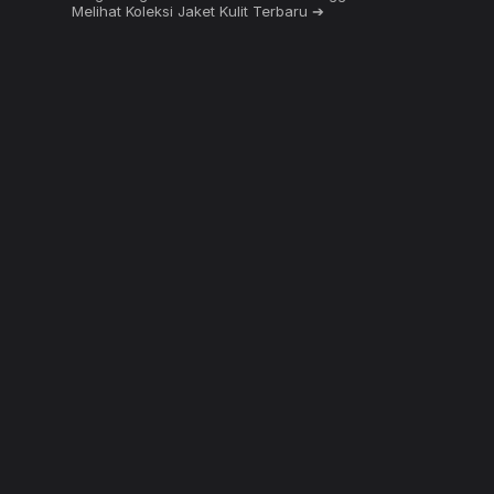
page
page
Melihat Koleksi Jaket Kulit Terbaru ➔