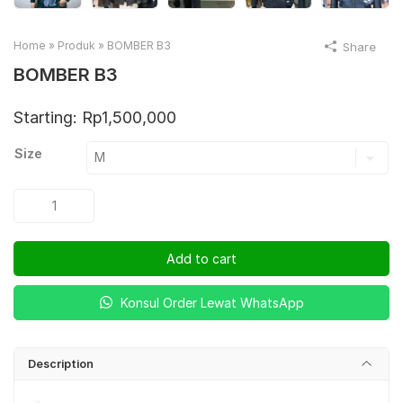
Home
»
Produk
»
BOMBER B3
Share
BOMBER B3
Starting:
Rp
1,500,000
Size
BOMBER
B3
quantity
Add to cart
Konsul Order Lewat WhatsApp
Description