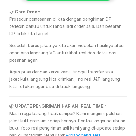
🤝
Cara Order:
Prosedur pemesanan di kita dengan pengiriman DP
terlebih dahulu untuk tanda jadi order saja. Dan besaran
DP tidak kita target.
Sesudah beres jaketnya kita akan videokan hasilnya atau
agan bisa langsung VC untuk lihat real dan detail dari
pesanan agan.
Agan puas dengan karya kami.. tinggal transfer sisa…
jaket kulit langsung kita kirimkan.,, no resi J&T langsung
kita fotokan agar bisa di track langsung.
📦
UPDATE PENGIRIMAN HARIAN (REAL TIME):
Masih ragu barang tidak sampai? Kami mengirim puluhan
jaket kulit premium setiap harinya. Pantau langsung ribuan
bukti foto resi pengiriman asli kami yang di-update setiap
hari di Instagram resmi kami:
@bandoeng_resi
.