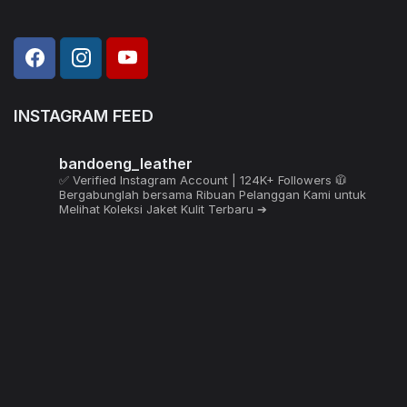
The
The
variants.
variants.
options
options
The
The
may
may
options
options
be
be
may
may
chosen
chosen
be
be
on
on
INSTAGRAM FEED
chosen
chosen
the
the
on
on
product
product
the
the
bandoeng_leather
page
page
product
product
✅ Verified Instagram Account | 124K+ Followers 🧥
Bergabunglah bersama Ribuan Pelanggan Kami untuk
page
page
Melihat Koleksi Jaket Kulit Terbaru ➔