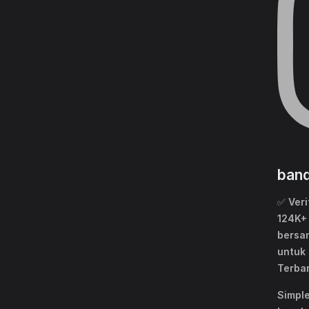
band
✅ Veri
124K+
bersa
untuk 
Terba
Simple