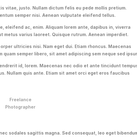
is vitae, justo. Nullam dictum felis eu pede mollis pretium.
entum semper nisi. Aenean vulputate eleifend tellus.
e, eleifend ac, enim. Aliquam lorem ante, dapibus in, viverra
a ut metus varius laoreet. Quisque rutrum. Aenean imperdiet.
mcorper ultricies nisi. Nam eget dui. Etiam rhoncus. Maecenas
m quam semper libero, sit amet adipiscing sem neque sed ipsu
hendrerit id, lorem. Maecenas nec odio et ante tincidunt tempu
s. Nullam quis ante. Etiam sit amet orci eget eros faucibus
Freelance
Photographer
 Donec sodales sagittis magna. Sed consequat, leo eget bibendu