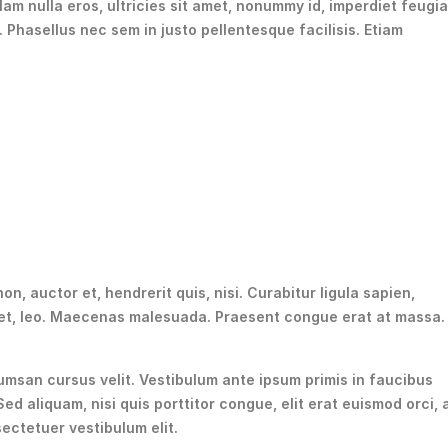
lam nulla eros, ultricies sit amet, nonummy id, imperdiet feugia
. Phasellus nec sem in justo pellentesque facilisis. Etiam
, auctor et, hendrerit quis, nisi. Curabitur ligula sapien,
iet, leo. Maecenas malesuada. Praesent congue erat at massa.
msan cursus velit. Vestibulum ante ipsum primis in faucibus
Sed aliquam, nisi quis porttitor congue, elit erat euismod orci, 
sectetuer vestibulum elit.