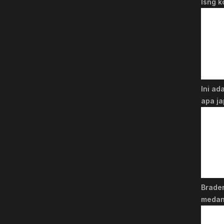
lsng k
Ini ad
apa ja
Brade
medan.