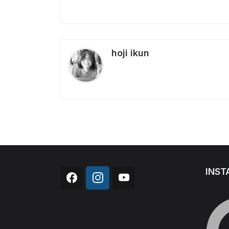
hoji ikun
INST