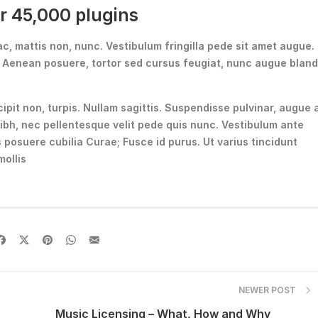
r 45,000 plugins
, mattis non, nunc. Vestibulum fringilla pede sit amet augue. 
. Aenean posuere, tortor sed cursus feugiat, nunc augue bland
cipit non, turpis. Nullam sagittis. Suspendisse pulvinar, augue 
ibh, nec pellentesque velit pede quis nunc. Vestibulum ante
s posuere cubilia Curae; Fusce id purus. Ut varius tincidunt
mollis
NEWER POST
Music Licensing – What, How and Why