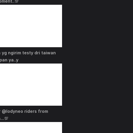
oment..💯
a yg ngirim testy dri taiwan
pan ya..y
r @lodyneo riders from
..💯