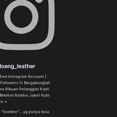
oeng_leather
fied Instagram Account |
 Followers 🧥 Bergabunglah
ma Ribuan Pelanggan Kami
Melihat Koleksi Jaket Kulit
ru ➔
 "bomber"....yg punya bisa